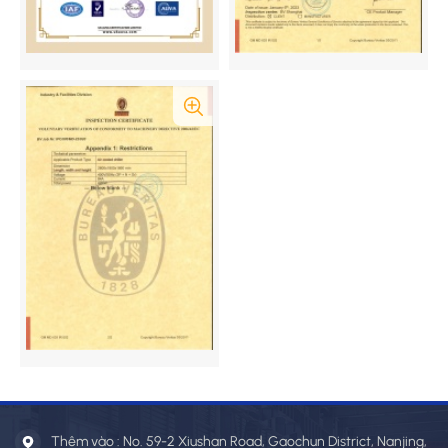
Thêm vào : No. 59-2 Xiushan Road, Gaochun District, Nanjing,