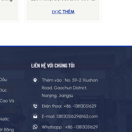
0-12
-20-18
ĐỌC THÊM
LIÊN HỆ VỚI CHÚNG TÔI
 Dầu
Thêm vào : No. 59-2 Xiushan
Road, Gaochun District,
 Đúc
Nanjing, Jiangsu
 Cao Và
Điện thoại :
+86 -13813051629
E-mail :
13813051629@163.com
 Nước
Whatsapp :
+86 -13813051629
ệt Bằng