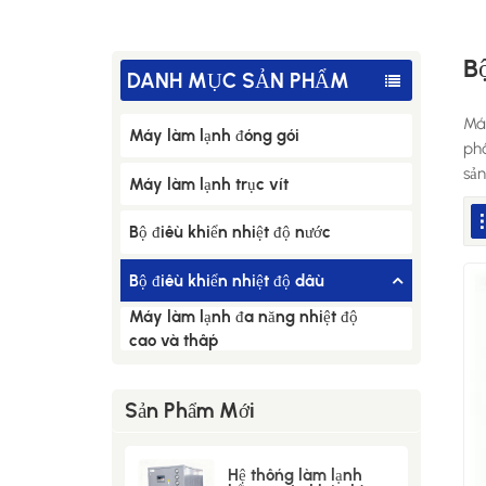
B
DANH MỤC SẢN PHẨM
Máy
Máy làm lạnh đóng gói
phâ
sả
Máy làm lạnh trục vít
Bộ điều khiển nhiệt độ nước
Bộ điều khiển nhiệt độ dầu
Máy làm lạnh đa năng nhiệt độ
cao và thấp
Sản Phẩm Mới
Hệ thống làm lạnh