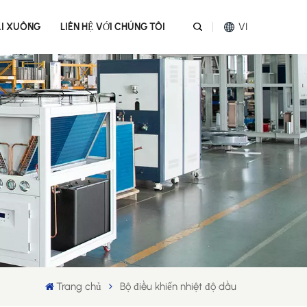
VI
ẢI XUỐNG
LIÊN HỆ VỚI CHÚNG TÔI
English
Español
عربي
Melayu
Tiếng Việt
Trang chủ
Bộ điều khiển nhiệt độ dầu