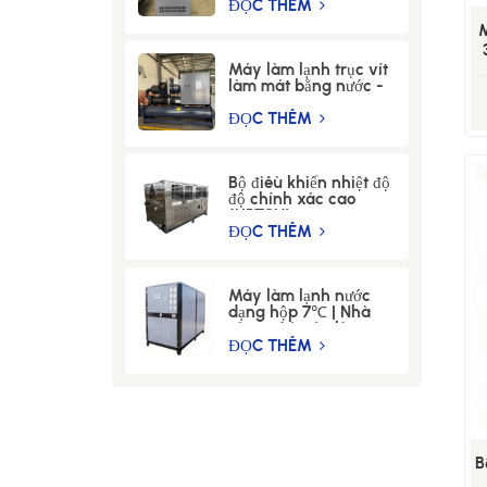
xác - LWM-30-12KW
ĐỌC THÊM
Máy làm lạnh trục vít
H
làm mát bằng nước -
Dòng BSL (-5℃) -
100WSEM
ĐỌC THÊM
Bộ điều khiển nhiệt độ
độ chính xác cao
(HPTCU)
ĐỌC THÊM
Máy làm lạnh nước
dạng hộp 7℃ | Nhà
sản xuất máy làm
lạnh nước công
ĐỌC THÊM
nghiệp
B