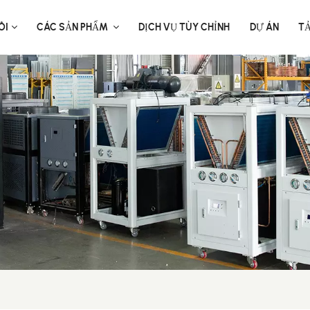
ÔI
CÁC SẢN PHẨM
DỊCH VỤ TÙY CHỈNH
DỰ ÁN
T