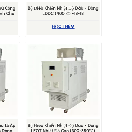
Dầu Công
Bộ Điều Khiển Nhiệt Độ Dầu - Dòng
ịnh Cho
LDDC (400℃) -18-18
t Quy Mô
ĐỌC THÊM
ầu 1.5Áp
Bộ Điều Khiển Nhiệt Độ Dầu - Dòng
o Dòng
LEOT Nhiệt Độ Cao (300-350℃)