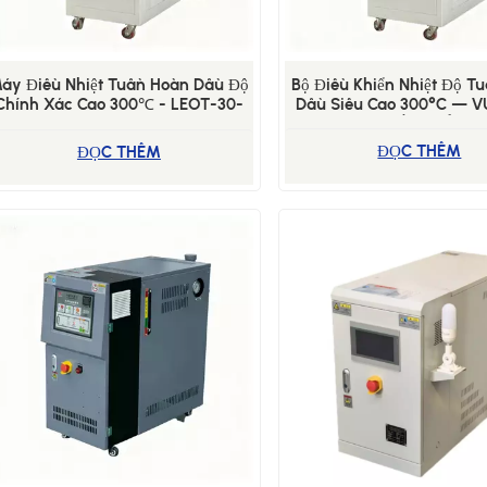
Bộ Điều Khiển Nhiệt Độ T
áy Điều Nhiệt Tuần Hoàn Dầu Độ
Dầu Siêu Cao 300°C — 
Chính Xác Cao 300℃ - LEOT-30-
SỰ TÙY CHỈNH!
40KW
ĐỌC THÊM
ĐỌC THÊM