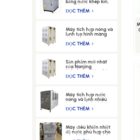
bằng nước khép kín,
điều khiển nhiệt độ
chính xác, dùng để
ĐỌC THÊM
làm mát trong sản
xuất hydro tại ngành
M
công nghiệp thủy tinh.
Máy tích hợp nóng và
lạnh tạo hình màng
sợi carbon
ĐỌC THÊM
Sản phẩm mới nhất
của Nanjing
Lidesheng: Máy thử
chu kỳ nhiệt độ
ĐỌC THÊM
(-60°C đến 300°C)
dành cho ngành công
nghiệp bán dẫn.
Máy tích hợp nước
nóng và lạnh nhiều
lớp bảo vệ, thích hợp
cho nghiên cứu và
ĐỌC THÊM
phát triển trong các
phòng thí nghiệm sinh
học.
Máy điều khiển nhiệt
độ nước phù hợp cho
các thiết bị đo chính