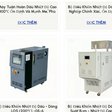
Máy Tuần Hoàn Dầu Nhiệt Độ Cao
Bộ Điều Khiển Nhiệt Độ 
300℃ Ổn Định Và Mạnh Mẽ, Phù
Nghiệp Chính Xác, Ổn Đ
ợp Cho Các Ứng Dụng Trong Quy
Các Dây Chuyền Sản Xuấ
Trình Hóa Chất.
Nhỏ Và Vừa.
ĐỌC THÊM
ĐỌC THÊM
ộ Điều Khiển Nhiệt Độ Dầu - Dòng
Bộ Điều Khiển Nhiệt Độ D
LOS (200℃) -05-6
Suất Bơm - Nhiệt Độ Ca