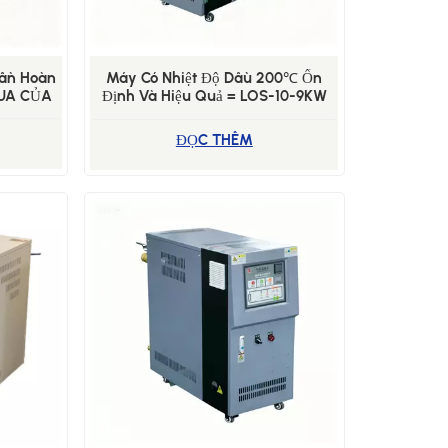
uần Hoàn
Máy Có Nhiệt Độ Dầu 200℃ Ổn
VUA CỦA
Định Và Hiệu Quả = LOS-10-9KW
ĐỌC THÊM