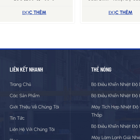
LEOT (300-350℃) -1
ĐỌC THÊM
ĐỌC THÊM
LIÊN KẾT NHANH
THẺ NÓNG
Trang Chủ
Bộ Điều Khiển Nhiệt Độ
Các Sản Phẩm
Bộ Điều Khiển Nhiệt Độ
Giới Thiệu Về Chúng Tôi
Máy Tích Hợp Nhiệt Độ
Thấp
Tin Tức
Bộ Điều Khiển Nhiệt Độ
Liên Hệ Với Chúng Tôi
Máy Làm Lạnh Giải Nhi