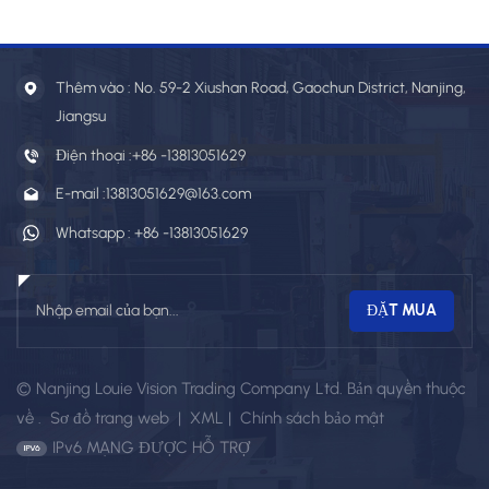
-03WSM
Thêm vào : No. 59-2 Xiushan Road, Gaochun District, Nanjing,
Jiangsu
Điện thoại :
+86 -13813051629
E-mail :
13813051629@163.com
Whatsapp :
+86 -13813051629
© Nanjing Louie Vision Trading Company Ltd. Bản quyền thuộc
về .
Sơ đồ trang web
|
XML
|
Chính sách bảo mật
IPv6 MẠNG ĐƯỢC HỖ TRỢ