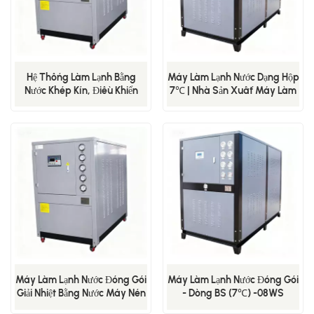
Hệ Thống Làm Lạnh Bằng
Máy Làm Lạnh Nước Dạng Hộp
Nước Khép Kín, Điều Khiển
7℃ | Nhà Sản Xuất Máy Làm
Nhiệt Độ Chính Xác, Dùng Để
Lạnh Nước Công Nghiệp
Làm Mát Trong Sản Xuất
Hydro Tại Ngành Công
Nghiệp Thủy Tinh.
Máy Làm Lạnh Nước Đóng Gói
Máy Làm Lạnh Nước Đóng Gói
Giải Nhiệt Bằng Nước Máy Nén
- Dòng BS (7℃) -08WS
Đơn - Dòng BS (-5℃)