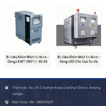
Bộ Điều Khiển Nhiệt Độ Nước -
Bộ Điều Khiển Nhiệt Độ Nước -
Dòng LEWT (180℃) -30-24
Dòng LRD Cho Cao Su Và
Nhựa (98℃)
Thêm vào : No. 59-2 Xiushan Road, Gaochun District, Nanjing,
Jiangsu
Điện thoại :
+86 -13813051629